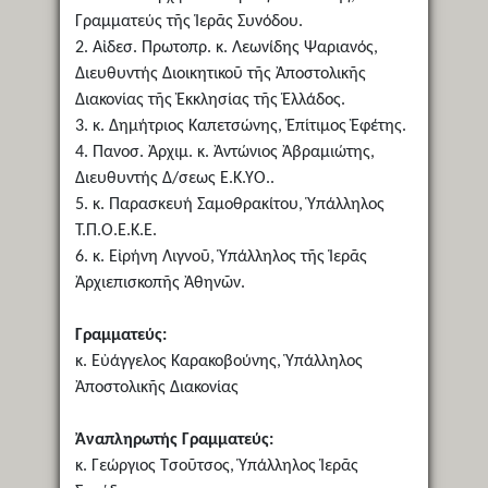
Γραμματεύς τῆς Ἱερᾶς Συνόδου.
2. Αἰδεσ. Πρωτοπρ. κ. Λεωνίδης Ψαριανός,
Διευθυντής Διοικητικοῦ τῆς Ἀποστολικῆς
Διακονίας τῆς Ἐκκλησίας τῆς Ἑλλάδος.
3. κ. Δημήτριος Καπετσώνης, Ἐπίτιμος Ἐφέτης.
4. Πανοσ. Ἀρχιμ. κ. Ἀντώνιος Ἀβραμιώτης,
Διευθυντής Δ/σεως Ε.Κ.ΥΟ..
5. κ. Παρασκευή Σαμοθρακίτου, Ὑπάλληλος
Τ.Π.Ο.Ε.Κ.Ε.
6. κ. Εἰρήνη Λιγνοῦ, Ὑπάλληλος τῆς Ἱερᾶς
Ἀρχιεπισκοπῆς Ἀθηνῶν.
Γραμματεύς:
κ. Εὐάγγελος Καρακοβούνης, Ὑπάλληλος
Ἀποστολικῆς Διακονίας
Ἀναπληρωτής Γραμματεύς:
κ. Γεώργιος Τσοῦτσος, Ὑπάλληλος Ἱερᾶς