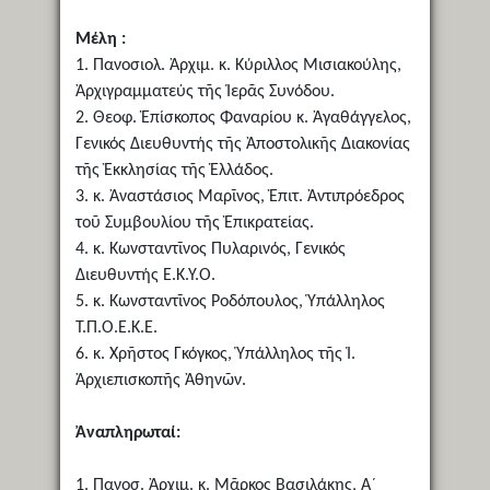
Μέλη :
1. Πανοσιολ. Ἀρχιμ. κ. Κύριλλος Μισιακούλης,
Ἀρχιγραμματεύς τῆς Ἱερᾶς Συνόδου.
2. Θεοφ. Ἐπίσκοπος Φαναρίου κ. Ἀγαθάγγελος,
Γενικός Διευθυντής τῆς Ἀποστολικῆς Διακονίας
τῆς Ἐκκλησίας τῆς Ἑλλάδος.
3. κ. Ἀναστάσιος Μαρῖνος, Ἐπιτ. Ἀντιπρόεδρος
τοῦ Συμβουλίου τῆς Ἐπικρατείας.
4. κ. Κωνσταντῖνος Πυλαρινός, Γενικός
Διευθυντής Ε.Κ.Υ.Ο.
5. κ. Κωνσταντῖνος Ροδόπουλος, Ὑπάλληλος
Τ.Π.Ο.Ε.Κ.Ε.
6. κ. Χρῆστος Γκόγκος, Ὑπάλληλος τῆς Ἱ.
Ἀρχιεπισκοπῆς Ἀθηνῶν.
Ἀναπληρωταί:
1. Πανοσ. Ἀρχιμ. κ. Μᾶρκος Βασιλάκης, Α´