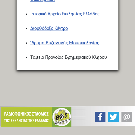
Ιστορικό Αρχείο Εκκλησίας Ελλάδος
Διορθόδοξο Κέντρο
Ίδρυμα Βυζαντινής Μουσικολογίας
Ταμείο Προνοίας Εφημεριακού Κλήρου