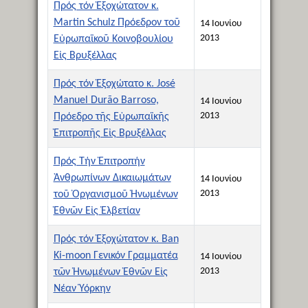
Πρός τόν Ἐξοχώτατον κ.
Martin Schulz Πρόεδρον τοῦ
14 Ιουνίου
2013
Εὐρωπαϊκοῦ Κοινοβουλίου
Εἰς Βρυξέλλας
Πρός τόν Ἐξοχώτατο κ. José
Manuel Durão Barroso,
14 Ιουνίου
2013
Πρόεδρο τῆς Εὐρωπαϊκῆς
Ἐπιτροπῆς Εἰς Βρυξέλλας
Πρός Τήν Ἐπιτροπήν
Ἀνθρωπίνων Δικαιωμάτων
14 Ιουνίου
2013
τοῦ Ὀργανισμοῦ Ἡνωμένων
Ἐθνῶν Εἰς Ἑλβετίαν
Πρός τόν Ἐξοχώτατον κ. Ban
Ki-moon Γενικόν Γραμματέα
14 Ιουνίου
2013
τῶν Ἡνωμένων Ἐθνῶν Εἰς
Νέαν Ὑόρκην