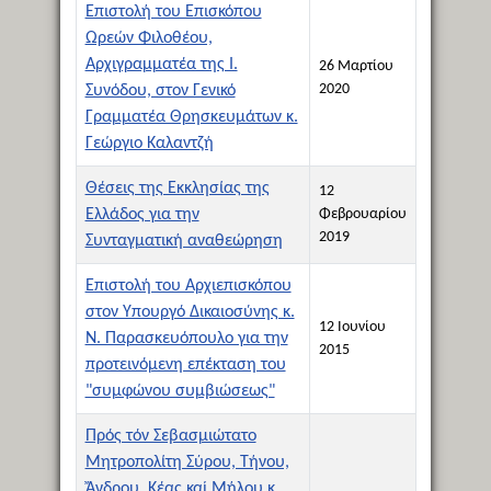
Επιστολή του Επισκόπου
Ωρεών Φιλοθέου,
Αρχιγραμματέα της Ι.
26 Μαρτίου
2020
Συνόδου, στον Γενικό
Γραμματέα Θρησκευμάτων κ.
Γεώργιο Καλαντζή
Θέσεις της Εκκλησίας της
12
Ελλάδος για την
Φεβρουαρίου
2019
Συνταγματική αναθεώρηση
Επιστολή του Αρχιεπισκόπου
στον Υπουργό Δικαιοσύνης κ.
12 Ιουνίου
Ν. Παρασκευόπουλο για την
2015
προτεινόμενη επέκταση του
"συμφώνου συμβιώσεως"
Πρός τόν Σεβασμιώτατο
Μητροπολίτη Σύρου, Τήνου,
Ἄνδρου, Κέας καί Μήλου κ.