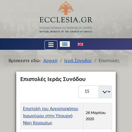
Επιλέξτε τη γλώσσα σας
Βρίσκεστε εδώ:
Αρχική
Ιερά Σύνοδος
Επιστολές
Επιστολές Ιεράς Συνόδου
Εμφάνιση #
Τίτλος
Ημερομηνία Δημιουργίας
Επιστολή του Αρχιεπισκόπου
26 Μαρτίου
Ιερωνύμου στην Υπουργό
2020
Νίκη Κεραμέως