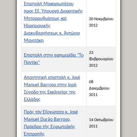
Επιστολή Μακαριωτάτου
προς Εξ. Ὑπουργὸ Διοικητικῆς
Μεταρρυθμίσεως καὶ
20 Νοεμβρίου
2012
Ἡλεκτρονικῆς
Διακυβερνήσεως κ. Ἀντώνιο
Μανιτάκη
23
Επιστολή στην εφημερίδα "Το
Φεβρουαρίου
Ποντίκι"
2012
Απαντητική επιστολή κ. José
08
Manuel Barroso στην Ιερά
Δεκεμβρίου
Σύνοδο της Εκκλησίας της
2011
Ελλάδος
Πρός τόν Ἐξοχώτατο κ. José
Manuel Durão Barroso,
14 Οκτωβρίου
2011
Πρόεδρο τῆς Εὐρωπαϊκῆς
Ἐπιτροπῆς