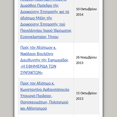
Δωρόθεο Πρόεδρο τῆς
10 Οκτωβρίου
Διοικούσης Ἐπιτροπῆς καὶ τὰ
2014
ἀξιότιμα Μέλη τῆς
Διοικούσης Ἐπιτροπῆς τοῦ
Πανελληνίου Ἱεροῦ Ἱδρύματος
Εὐαγγελιστρίας Τήνου
Πρός τόν Ἀξιότιμον κ.
Νικόλαον Βουλέλην
26 Νοεμβρίου
Διευθυντήν τῆς Ἐφημερίδος
2013
«Η ΕΦΗΜΕΡΙΔΑ ΤΩΝ
ΣΥΝΤΑΚΤΩΝ»
Προς τον Αξιότιμο κ.
Κωνσταντίνο Αρβανιτόπουλο
15 Οκτωβρίου
Υπουργό Παιδείας,
2013
Θρησκευμάτων, Πολιτισμού
και Αθλητισμού