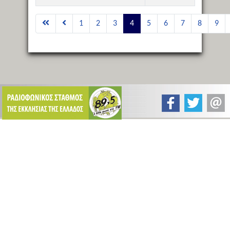
Άρθρα
1
2
3
4
5
6
7
8
9
Σελίδα 4 από 10