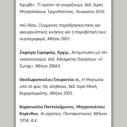
Ἰεχωβᾶ». Τί πρέπει νά γνωρίζουμε
, ἔκδ. Ἱερᾶς
Μητροπόλεως Τριμυθοῦντος, Λευκωσία 2016.
τοῦ ἰδίου,
Σύγχρονες παραθρησκευτικές καί
γκουρουϊστικές κινήσεις καί ἡ παραβατική τους
συμπεριφορά
, Ἀθήνα 2007.
Ζαφείρη Σεραφείμ, Ἀρχιμ.,
Ἀντιμέτωποι μέ τόν
νεοσατανισμό, ἔκδ. Ἀδελφότης Θεολόγων «Ὁ
Σωτήρ»
, Ἀθήνα 20063.
Θεοδωροπούλου Ἐπιφανίου π.,
Ἡ Μασωνία
ὑπό τό φῶς τῆς ἀληθείας
, ἔκδ. Ἱερά Μονή
Κεχαριτωμένης, Ἀθήνα 2001.
Καρανικόλα Παντελεήμονος, Μητροπολίτου
Κορίνθου
,
Αἱ αἱρέσεις
.
Πεντηκοστιανοί
, Ἀθῆναι
1958, ἄ.ἔ.