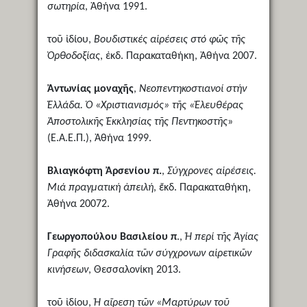
σωτηρία
, Ἀθήνα 1991.
τοῦ ἰδίου,
Βουδιστικές αἱρέσεις στό φῶς τῆς
Ὀρθοδοξίας
, ἐκδ. Παρακαταθήκη, Ἀθήνα 2007.
Ἀντωνίας μοναχῆς
,
Νεοπεντηκοστιανοί στήν
Ἑλλάδα. Ὁ «Χριστιανισμός» τῆς «Ἐλευθέρας
Ἀποστολικῆς Ἐκκλησίας τῆς Πεντηκοστῆς
»
(Ε.Α.Ε.Π.), Ἀθήνα 1999.
Βλιαγκόφτη Ἀρσενίου π.
,
Σύγχρονες αἱρέσεις.
Μιά πραγματική ἀπειλή
, ἔκδ. Παρακαταθήκη,
Ἀθήνα 20072.
Γεωργοπούλου Βασιλείου π
.,
Ἡ περί τῆς Ἁγίας
Γραφῆς διδασκαλία τῶν σύγχρονων αἱρετικῶν
κινήσεων
, Θεσσαλονίκη 2013.
τοῦ ἰδίου,
Ἡ αἵρεση τῶν «Μαρτύρων τοῦ