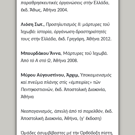
παραθρησκευτικές ὀργανώσεις στήν Ἑλλάδα
,
ἔκδ. Ἄθως, Ἀθήνα 2004.
Λιόση Σωτ.,
Προσηλυτισμός ΙΙ: μάρτυρες τοῦ
Ἰεχωβά: ἱστορία, ὀργάνωση-δραστηριότητές
τους στήν Ἑλλάδα
, ἔκδ. Γρηγόρη, Ἀθήνα 2012.
Μπουρδάκου Ἄννα
,
Μάρτυρες τοῦ Ἰεχωβά.
Ἀπό τό Α στό Ω
, Ἀθήνα 2008.
Μύρου Αὐγουστίνου, Ἀρχιμ,
Ὑποκειμενισμός
καί πνεῦμα πλάνης στίς «ἐμπειρίες» τῶν
Πεντηκοστιανῶν
, ἔκδ. Ἀποστολική Διακονία,
Ἀθήνα
Νεοπαγανισμός, ἀπειλή ἀπό τό παρελθόν
, ἔκδ.
Ἀποστολική Διακονία, Ἀθήνα, (γ’ ἔκδοση)
Ὁμάδες ἀσυμβίβαστες μέ τήν Ὀρθόδοξη πίστη
,