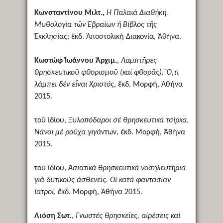
Κωνσταντίνου Μιλτ.,
Ἡ Παλαιά Διαθήκη.
Μυθολογία τῶν Ἑβραίων ἤ Βίβλος τῆς
Ἐκκλησίας;
ἔκδ. Ἀποστολική Διακονία, Ἀθήνα.
Κωστώφ Ἰωάννου Ἀρχιμ.
,
Λαμπτῆρες
θρησκευτικοῦ φθορισμοῦ (καί φθορᾶς). Ὅ,τι
λάμπει δέν εἶναι Χριστός
, ἔκδ. Μορφή, Ἀθήνα
2015.
τοῦ ἰδίου,
Ξυλοπόδαροι σέ θρησκευτικά τσίρκα.
Νάνοι μέ ροῦχα γιγά
ντων, ἔκδ. Μορφή, Ἀθήνα
2015.
τοῦ ἰδίου,
Ἀσιατικά θρησκευτικά νοσηλευτήρια
γιά δυτικούς ἀσθενεῖς. Οἱ κατά φαντασίαν
ἰατροί
, ἔκδ. Μορφή, Ἀθήνα 2015.
Λιόση Σωτ.
,
Γνωστές θρησκεῖες, αἱρέσεις καί