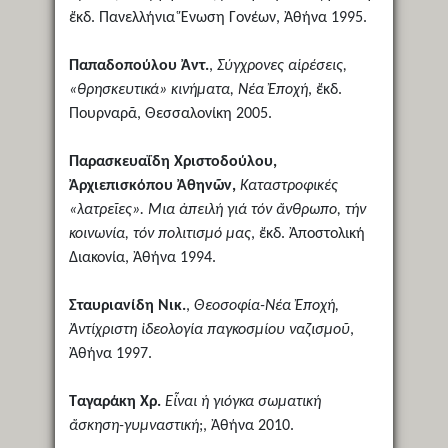
ἔκδ. Πανελλήνια Ἕνωση Γονέων, Ἀθήνα 1995.
Παπαδοπούλου Ἀντ.
,
Σύγχρονες αἱρέσεις,
«θρησκευτικά» κινήματα, Νέα Ἐποχή
, ἔκδ.
Πουρναρᾶ, Θεσσαλονίκη 2005.
Παρασκευαΐδη Χριστοδούλου,
Ἀρχιεπισκόπου Ἀθηνῶν,
Καταστροφικές
«λατρεῖες». Μια ἀπειλή γιά τόν ἄνθρωπο, τήν
κοινωνία, τόν πολιτισμό μας
, ἔκδ. Ἀποστολική
Διακονία, Ἀθήνα 1994.
Σταυριανίδη Νικ.
,
Θεοσοφία-Νέα Ἐποχή,
Ἀντίχριστη ἰδεολογία παγκοσμίου ναζισμοῦ
,
Ἀθήνα 1997.
Ταγαράκη Χρ.
Εἶναι ἡ γιόγκα σωματική
ἄσκηση-γυμναστική
;, Ἀθήνα 2010.