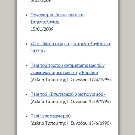
3/03/2009
Οργανισμός δορυφόρος της
Σαηεντολογίας
15/01/2009
«Στο εδώλιο μέλη της σαηεντολογίας στη
Γαλλία»
Περί τοῦ τρόπου ἀντιμετωπίσεως τῶν
νεοφανῶν αἱρέσεων στήν Εὐρώπη
(Δελτίο Τύπου τῆς Ἱ. Συνόδου 17/4/1995)
Περί τοῦ «Ἐσωτερικοῦ Χριστιανισμοῦ»
(Δελτίο Τύπου τῆς Ἱ. Συνόδου 15/9/1995)
Περί νεοσατανισμοῦ
(Δελτίο Τύπου της Ι. Συνόδου 15/6/1995)