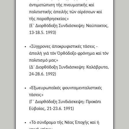
ἀντιμετώπιση τῆς πνευματικῆς καί
πολιτιστικῆς ἀπειλῆς τῶν αἱρέσεων καί
τῆς παραθρησκείας»
(Ε΄ Διορθόδοξη Συνδιάσκεψη: Ναύπακτος,
13-18.5. 1993)
«Σύγχρονες ἀποκρυφιστικές τάσεις -
ἀπειλή γιά τόν Ὀρθόδοξο φρόνημα καί τόν
πολιτισμό μας»
(Δ΄ Διορθόδοξη Συνδιάσκεψη: Καλάβρυτα,
24-28.6. 1992)
«Ἐξωευρωπαϊκές φουνταμενταλιστικές
τάσεις»
(Γ΄ Διορθόδοξη Συνδιάσκεψη: Προκόπι
Εὐβοίας, 21-23.6. 1991)
«Τό σύνδρομο τῆς Νέας Ἐποχῆς καί ἡ