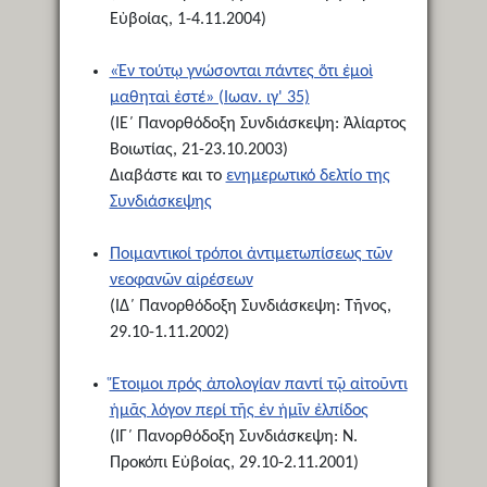
Εὐβοίας, 1-4.11.2004)
«Ἐν τούτῳ γνώσονται πάντες ὅτι ἐμοὶ
μαθηταὶ ἐστέ» (Ιωαν. ιγ' 35)
(ΙΕ΄ Πανορθόδοξη Συνδιάσκεψη: Ἁλίαρτος
Βοιωτίας, 21-23.10.2003)
Διαβάστε και το
ενημερωτικό δελτίο της
Συνδιάσκεψης
Ποιμαντικοί τρόποι ἀντιμετωπίσεως τῶν
νεοφανῶν αἱρέσεων
(ΙΔ΄ Πανορθόδοξη Συνδιάσκεψη: Τῆνος,
29.10-1.11.2002)
Ἕτοιμοι πρός ἀπολογίαν παντί τῷ αἰτοῦντι
ἡμᾶς λόγον περί τῆς ἐν ἡμῖν ἐλπίδος
(ΙΓ΄ Πανορθόδοξη Συνδιάσκεψη: Ν.
Προκόπι Εὐβοίας, 29.10-2.11.2001)