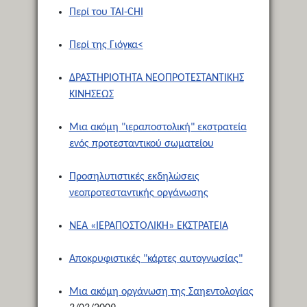
Περί του TAI-CHI
Περί της Γιόγκα<
ΔΡΑΣΤΗΡΙΟΤΗΤΑ ΝΕΟΠΡΟΤΕΣΤΑΝΤΙΚΗΣ
ΚΙΝΗΣΕΩΣ
Μια ακόμη "ιεραποστολική" εκστρατεία
ενός προτεσταντικού σωματείου
Προσηλυτιστικές εκδηλώσεις
νεοπροτεσταντικής οργάνωσης
ΝΕΑ «ΙΕΡΑΠΟΣΤΟΛΙΚΗ» ΕΚΣΤΡΑΤΕΙΑ
Αποκρυφιστικές "κάρτες αυτογνωσίας"
Μια ακόμη οργάνωση της Σαηεντολογίας