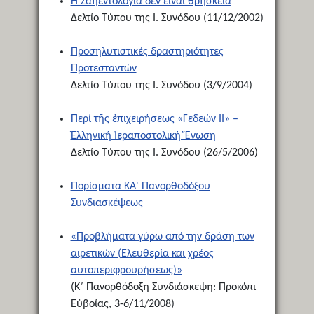
Ἡ Σαηεντολογία δέν εἶναι θρησκεία
Δελτίο Τύπου της Ι. Συνόδου (11/12/2002)
Προσηλυτιστικές δραστηριότητες
Προτεσταντών
Δελτίο Τύπου της Ι. Συνόδου (3/9/2004)
Περί τῆς ἐπιχειρήσεως «Γεδεών ΙΙ» –
Ἑλληνική Ἱεραποστολική Ἕνωση
Δελτίο Τύπου της Ι. Συνόδου (26/5/2006)
Πορίσματα ΚΑ' Πανορθοδόξου
Συνδιασκέψεως
«Προβλήματα γύρω από την δράση των
αιρετικών (Ελευθερία και χρέος
αυτοπεριφρουρήσεως)»
(Κ΄ Πανορθόδοξη Συνδιάσκεψη: Προκόπι
Εὐβοίας, 3-6/11/2008)