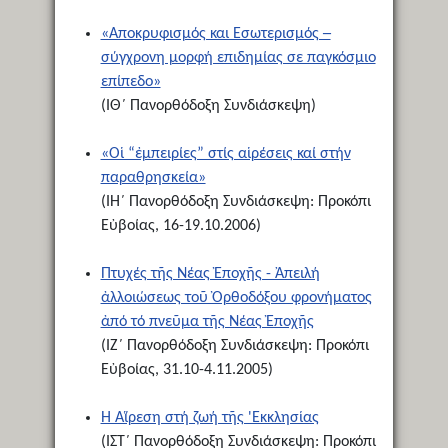
«Αποκρυφισμός και Εσωτερισμός ─
σύγχρονη μορφή επιδημίας σε παγκόσμιο
επίπεδο»
(ΙΘ΄ Πανορθόδοξη Συνδιάσκεψη)
«Οἱ “ἐμπειρίες” στίς αἱρέσεις καί στήν
παραθρησκεία»
(ΙΗ΄ Πανορθόδοξη Συνδιάσκεψη: Προκόπι
Εὐβοίας, 16-19.10.2006)
Πτυχές τῆς Νέας Ἐποχῆς - Ἀπειλή
ἀλλοιώσεως τοῦ Ὀρθοδόξου φρονήματος
ἀπό τό πνεῦμα τῆς Νέας Ἐποχῆς
(ΙZ΄ Πανορθόδοξη Συνδιάσκεψη: Προκόπι
Εὐβοίας, 31.10-4.11.2005)
Ἡ Αἵρεση στή ζωή τῆς 'Εκκλησίας
(ΙΣΤ΄ Πανορθόδοξη Συνδιάσκεψη: Προκόπι