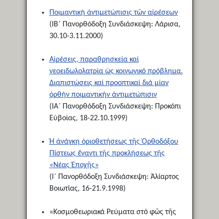
Ποιμαντική ἀντιμετώπισις τῶν αἱρέσεων
(ΙΒ΄ Πανορθόδοξη Συνδιάσκεψη: Λάρισα,
30.10-3.11.2000)
Αἱρέσεις, παραθρησκεία καί
νεοειδωλολατρία ὡς κοινωνικό πρόβλημα.
Διαπιστώσεις καί προοπτικαί διά μίαν
ὀρθήν ποιμαντικήν ἀντιμετώπισιν
(ΙΑ΄ Πανορθόδοξη Συνδιάσκεψη: Προκόπι
Εὐβοίας, 18-22.10.1999)
Ἡ ἀνάγκη ὁριοθετήσεως τῆς Ὀρθοδόξου
Πίστεως ἔναντι τῆς προκλήσεως τῆς
«Νέας Ἐποχῆς»
(I΄ Πανορθόδοξη Συνδιάσκεψη: Ἁλίαρτος
Βοιωτίας, 16-21.9.1998)
«Κοσμοθεωριακά Ρεύματα στό φῶς τῆς