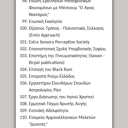
Ένωση Ερευνητών Μεταφυσικών
Φαινομένων με Μέντιουμ "Ο Άγιος
Νεκτάριος"
Ενωτική Εκκλησία
Εξαίσιος Τρόπος - Πολιτιστικός Σύλλογος
(Emin Approach)
Extra Sensory Perception Society
Επαναστατική Σχολή Υπερβατικής Σοφίας
Επιστήμη της Πνευματικότητας (Sawan -
Kirpal publications)
Επιταγή του Black Ram
Επιτροπή Ρούμι Ελλάδος
Εργαστήριο Ελευθέρων Σπουδών
Αστρολογίας Ράιτ
Έργο Διάσωσης του Ιησού Χριστού
Ερμητικό Τάγμα Χρυσής Αυγής
Εσσαϊκή Αδελφότητα
Εταιρεία Αρχαιοελληνικών Μελετών
"Διιπετές"