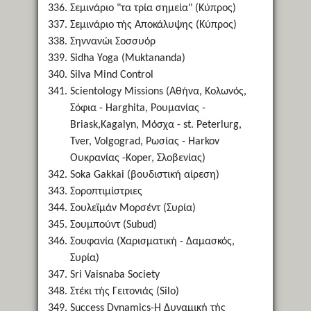
Σεμινάριο "τα τρία σημεία" (Κύπρος)
Σεμινάριο τής Αποκάλυψης (Κύπρος)
Σηννανώι Σοσσυόρ
Sidha Yoga (Muktananda)
Silva Mind Control
Scientology Missions (Αθήνα, Κολωνός,
Σόφια - Harghita, Ρουμανίας -
Briask,Kagalyn, Μόσχα - st. Peterlurg,
Tver, Volgograd, Ρωσίας - Harkov
Ουκρανίας -Koper, Σλοβενίας)
Soka Gakkai (βουδιστική αίρεση)
Σοροπτιμίστριες
Σουλεϊμάν Μορσέντ (Συρία)
Σουμπούντ (Subud)
Σουφανία (Χαρισματική - Δαμασκός,
Συρία)
Sri Vaisnaba Society
Στέκι τής Γειτονιάς (Silo)
Success Dynamics-Η Δυναμική τής