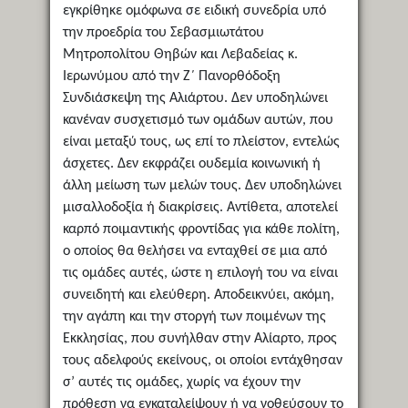
εγκρίθηκε ομόφωνα σε ειδική συνεδρία υπό
την προεδρία του Σεβασμιωτάτου
Μητροπολίτου Θηβών και Λεβαδείας κ.
Ιερωνύμου από την Ζ΄ Πανορθόδοξη
Συνδιάσκεψη της Αλιάρτου. Δεν υποδηλώνει
κανέναν συσχετισμό των ομάδων αυτών, που
είναι μεταξύ τους, ως επί το πλείστον, εντελώς
άσχετες. Δεν εκφράζει ουδεμία κοινωνική ή
άλλη μείωση των μελών τους. Δεν υποδηλώνει
μισαλλοδοξία ή διακρίσεις. Αντίθετα, αποτελεί
καρπό ποιμαντικής φροντίδας για κάθε πολίτη,
ο οποίος θα θελήσει να ενταχθεί σε μια από
τις ομάδες αυτές, ώστε η επιλογή του να είναι
συνειδητή και ελεύθερη. Αποδεικνύει, ακόμη,
την αγάπη και την στοργή των ποιμένων της
Εκκλησίας, που συνήλθαν στην Αλίαρτο, προς
τους αδελφούς εκείνους, οι οποίοι εντάχθησαν
σ’ αυτές τις ομάδες, χωρίς να έχουν την
πρόθεση να εγκαταλείψουν ή να νοθεύσουν το