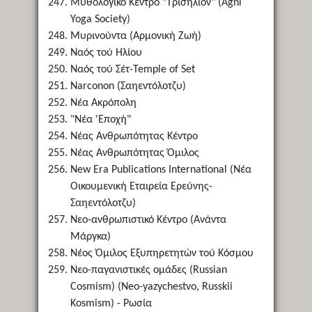
Μυθολογικό Κέντρο "Τρισήλιον" (Agni
Yoga Society)
Μυρινούντα (Αρμονική Ζωή)
Ναός τού Ηλίου
Ναός τού Σέτ-Temple of Set
Narconon (Σαηεντόλοτζυ)
Νέα Ακρόπολη
"Νέα 'Εποχή"
Νέας Ανθρωπότητας Κέντρο
Νέας Ανθρωπότητας Όμιλος
New Era Publications International (Νέα
Οικουμενική Εταιρεία Ερεύνης-
Σαηεντόλοτζυ)
Νεο-ανθρωπιστικό Κέντρο (Ανάντα
Μάργκα)
Νέος Όμιλος Εξυπηρετητών τού Κόσμου
Νεο-παγανιστικές ομάδες (Russian
Cosmism) (Neo-yazychestvo, Russkii
Kosmism) - Ρωσία