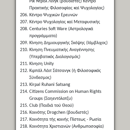
Ρίκ Ντρόλ Λίνγκ (βουδιστές) Κέντρο
Πρακτικής Φιλοσοφίας καί Ψυχολογίας)
Κέντρο Ψυχικών Ερευνών
Κέντρο Ψυχολογίας καί Μεταφυσικής
Centuries Soft Ware (Aστρολογικά
προγράμματα)
Κίνηση Δημιουργικής Σκέψης (Ιάμβλιχος)
Κίνηση Πνευματικής Αναγέννησης
(Υπερβατικός Διαλογισμός)
Κίνηση Unity
Κιρπάλ Λάιτ Σάτσανγκ (ή Φιλοσοφικός
Σύνδεσμος)
Kirpal Ruhani Satsang
Citizens Commission on Human Rights
Groups (Σαηεντόλοτζυ)
Club (Παιδιά τού Θεού)
Κοινότης Drogchen (βουδιστές)
Κοινότητα τής κοινής Πίστεως - Ρωσία
Κοινότητα Χριστιανών (Ανθρωποσοφία)