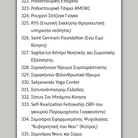
Ροδοσταυρική Εταιρεία
Ροδοσταυρικό Τάγμα AMORC
Ρουχανί Σάτζαγκ Γιόγκα
RYS (Ενωτική Εκκλησία-θρησκευτική
υπηρεσία νεότητος)
Saint Germain Foundation (Εγώ Ειμί-
Κίνηση)
Sagitarius-Κέντρο Νοητικής και Σωματικής
Εξάσκησης
Σαρακήνειον Ίδρυμα Συμπαράστασης
Σαρακήνειο Φιλανθρωπικό Ίδρυμα
Satyananda Yoga Center
Σατυανάντασραμ Ελλάδας
Σάτυα Σαι Μπάμπα-Κίνηση
Self-Realization Fellowship (SRF-του
γκουρού Παραμαχάνσα Γιογκανάντα)
Σεμινάρια Εφαρμοσμένης Ψυχολογίας
"Κυβερνητική του Νου" (Κύπρος)
Σεμινάρια Νους και Σώμα