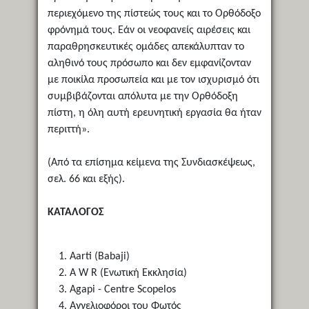
περιεχόμενο της πίστεώς τους και το Ορθόδοξο
φρόνημά τους. Εάν οι νεοφανείς αιρέσεις και
παραθρησκευτικές ομάδες απεκάλυπταν το
αληθινό τους πρόσωπο και δεν εμφανίζονταν
με ποικίλα προσωπεία και με τον ισχυρισμό ότι
συμβιβάζονται απόλυτα με την Ορθόδοξη
πίστη, η όλη αυτή ερευνητική εργασία θα ήταν
περιττή».
(Από τα επίσημα κείμενα της Συνδιασκέψεως,
σελ. 66 και εξής).
ΚΑΤΑΛΟΓΟΣ
Aarti (Babaji)
A W R (Ενωτική Εκκλησία)
Agapi - Centre Scopelos
Αγγελιοφόροι του Φωτός