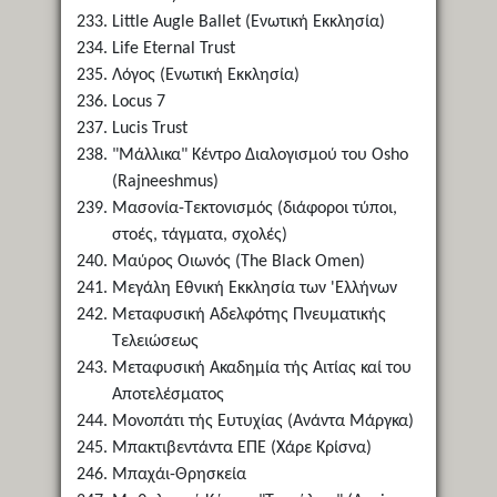
Little Augle Ballet (Ενωτική Εκκλησία)
Life Eternal Trust
Λόγος (Ενωτική Εκκλησία)
Locus 7
Lucis Trust
"Μάλλικα" Κέντρο Διαλογισμού του Osho
(Rajneeshmus)
Μασονία-Τεκτονισμός (διάφοροι τύποι,
στοές, τάγματα, σχολές)
Μαύρος Οιωνός (The Black Omen)
Μεγάλη Εθνική Εκκλησία των 'Ελλήνων
Μεταφυσική Αδελφότης Πνευματικής
Τελειώσεως
Μεταφυσική Ακαδημία τής Αιτίας καί του
Αποτελέσματος
Μονοπάτι τής Ευτυχίας (Ανάντα Μάργκα)
Μπακτιβεντάντα ΕΠΕ (Χάρε Κρίσνα)
Μπαχάι-Θρησκεία