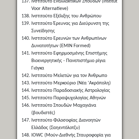
Ινστιτούτο Εναλλακτικών Σπουδών (Institut
Voor Alternatieve)
Ινστιτούτο Εξέλιξης του Ανθρώπου
Ινστιτούτο Έρευνας για Διεύρυνση της
Συνείδησης
Ινστιτούτο Ερευνών των Ανθρωπίνων
Δυνατοτήτων (EMIN Formed)
Ινστιτούτο Εφηρμοσμένης Επιστήμης
Βιοενεργητικής - Πανεπιστήμιο ρίγια
Γιόγκα
Ινστιτούτο Μελετών για τον Άνθρωπο
Ινστιτούτο Μερκούριο (Νέα 'Ακρόπολη)
Ινστιτούτο Παραδοσιακής Αστρολογίας
Ινστιτούτο Παραψυχολογίας Αθηνών
Ινστιτούτο Σπουδών Μαχαγιάνα
(βουδιστές)
Ινστιτούτο Φιλοσοφίας Διανοητών
Ελλάδος (Σαηεντόλοτζυ)
IOWC (Μούν-Διεθνής Σταυροφορία για